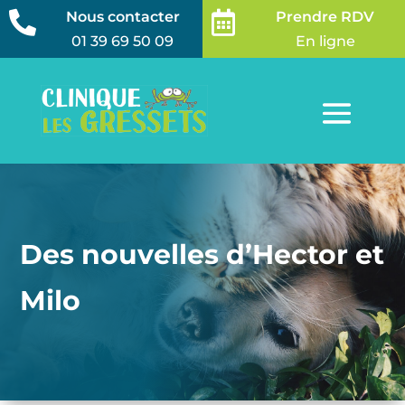
Nous contacter
Prendre RDV


01 39 69 50 09
En ligne
Des nouvelles d’Hector et
Milo