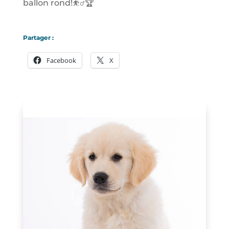
ballon rond!⛹️‍♂️🏆
Partager :
Facebook
X