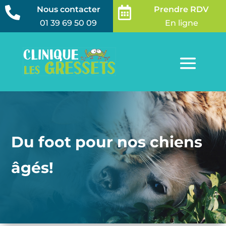
Nous contacter
Prendre RDV


01 39 69 50 09
En ligne
Du foot pour nos chiens
âgés!