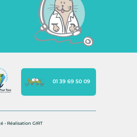
01 39 69 50 09
té
• Réalisation
GIRT