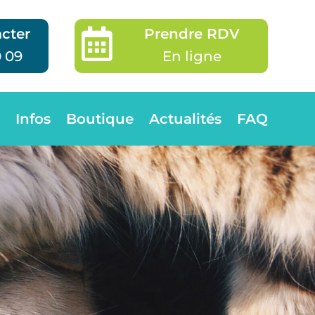
cter
Prendre RDV

0 09
En ligne
Infos
Boutique
Actualités
FAQ