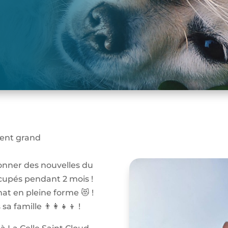
ient grand
nner des nouvelles du
cupés pendant 2 mois !
at en pleine forme 😻 !
 famille 👨‍👩‍👧‍👦 !