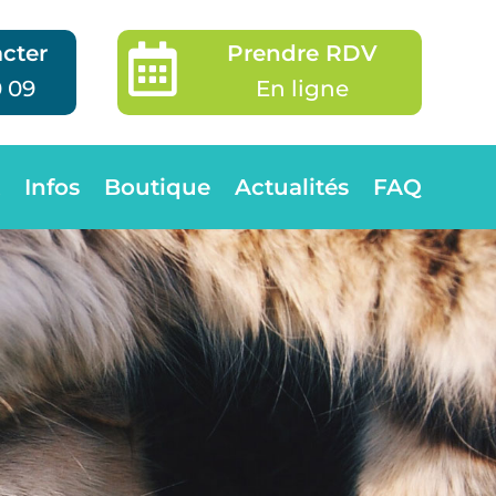
cter
Prendre RDV

0 09
En ligne
Infos
Boutique
Actualités
FAQ