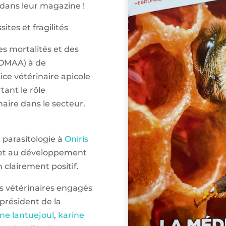
 dans leur magazine !
ssites et fragilités
es mortalités et des
 (OMAA) à de
ice vétérinaire apicole
tant le rôle
naire dans le secteur.
 parasitologie à
Oniris
 et au développement
 clairement positif.
s vétérinaires engagés
 président de la
ine lantuejoul
,
karine