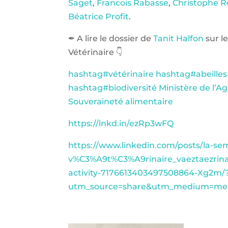
Saget
,
Francois Rabasse
,
Christophe R
Béatrice Profit
.
✒ A lire le dossier de
Tanit Halfon
sur l
Vétérinaire 👇
hashtag
#
vétérinaire
hashtag
#
abeilles
hashtag
#
biodiversité
Ministère de l’Ag
Souveraineté alimentaire
https://lnkd.in/ezRp3wFQ
https://www.linkedin.com/posts/la-se
v%C3%A9t%C3%A9rinaire_vaeztaezrinair
activity-7176613403497508864-Xg2m/
utm_source=share&utm_medium=me