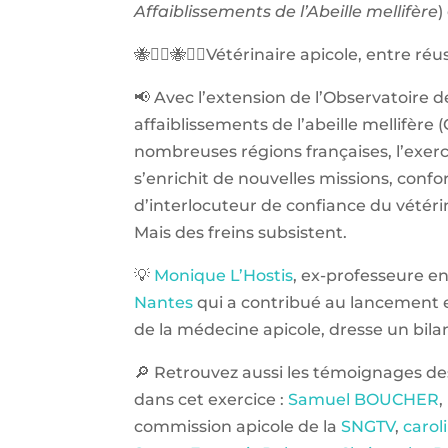
Affaiblissements de l’Abeille mellifère
)
🐝👩‍⚕️🐝👨‍⚕️Vétérinaire apicole, entre réu
📢 Avec l’extension de l’Observatoire d
affaiblissements de l’abeille mellifère
nombreuses régions françaises, l’exerc
s’enrichit de nouvelles missions, confor
d’interlocuteur de confiance du vétéri
Mais des freins subsistent.
💡
Monique L’Hostis
, ex-professeure en
Nantes
qui a contribué au lancement
de la médecine apicole, dresse un bilan
🔎 Retrouvez aussi les témoignages de
dans cet exercice :
Samuel BOUCHER
,
commission apicole de la
SNGTV
,
carol