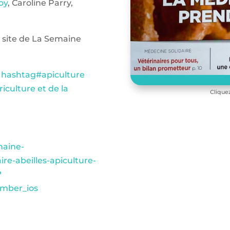
oy
, Caroline Parry,
e site de La Semaine
hashtag
#
apiculture
riculture et de la
Clique
maine-
e-abeilles-apiculture-
?
mber_ios