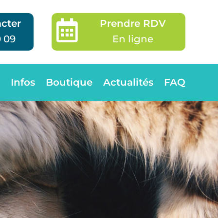
cter
Prendre RDV

0 09
En ligne
Infos
Boutique
Actualités
FAQ